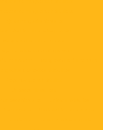
stribuidor de mangueiras hidráulicas
rnecedor de mangueiras hidráulicas
Loja de mangueira hidráulica
angueira hidráulica baixa pressão
Mangueira hidráulica comprar
ngueira hidráulica de alta pressão
ráulica montada
Mangueira hidráulica preço
angueiras e conexões hidráulicas
Preço mangueira hidráulica
Unidades Hidraulicas
r unidade hidráulica
Unidade hidráulica
ulica compacta
Unidade hidráulica enerpac
ulica industrial
Unidade hidráulica parker
Filtros