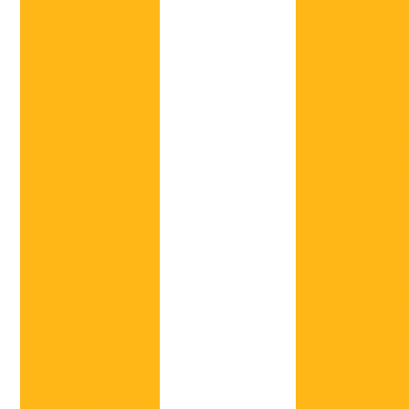
Alfa Laval
Ma
Decanter
Reforma de ci
Trocador de Calor
Blocos e Unidade
Bomba
Hidraulica
Bomba hidr
Fabricados pela
Hidrautini
Dist
Blocos
Unidade
Hidráulica
Especial
Bomba
Ci
Engrenagem
Cilindro hi
Gold cup
Cilindro
Palheta
Pistão
Fo