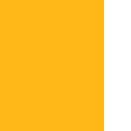
Conexões
Conexão hidráulica alta pressão
Conexão hidráulica engate rápido
ráulicas inox
Conexões hidráulicas parker
Válvulas
e válvulas hidráulicas
Válvula direcional
nal hidráulica
Válvula direcional proporcional
e controle de vazão
Válvulas hidráulicas
Válvulas hidráulicas direcionais
Motores
 motor hidráulico
Motor hidráulico comprar
hidráulico parker
Motores hidráulicos
Mangueiras Hidráulicas