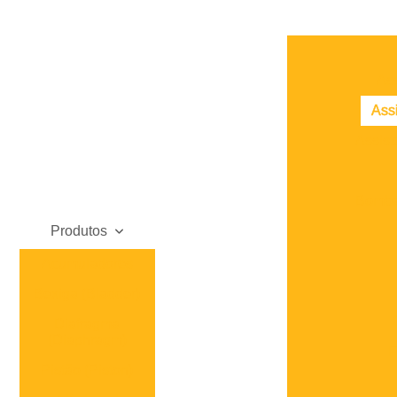
Ass
Assi
Assist
Bomba 
Produtos
Acumuladores
Bexiga (Bladder)
Diafragma
(Diaphragm)
F
Pistão (Piston)