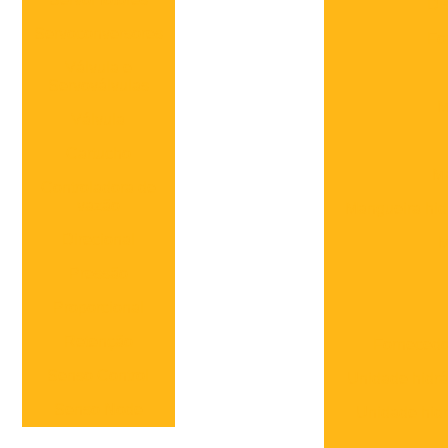
Di
Servoconversores
Fo
Válvula e
Servoválvulas
M
Válvula
Cartucho
Ma
Controladora de
vazão
Mangueira hid
Direcional
M
Pressão
Proporcional
Retenção
Fornecedo
Senso Control
Unidade hidrá
Senso Node
Unidade hidrá