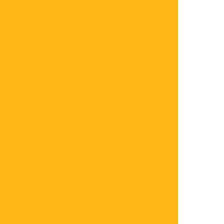
nutenção de mangueira hidráulica
lindro hidráulico
Reparo cilindro hidráulico
Bombas
 de pistão
Bomba de pistão parker
áulica enerpac
Bomba hidráulica parker
ribuidor de bombas hidráulicas parker
Fornecedor de bomba hidráulica
Cilindros
Cilindro hidráulico 100 toneladas
lindro hidráulico dupla ação enerpac
dráulico enerpac
Cilindro hidráulico parker
s hidráulico
Componentes hidráulicos
rnecedores de cilindros hidráulicos