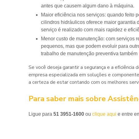
antes que causem algum dano à máquina.
Maior eficiência nos serviços: quando feito por profissionais qualificados, a assistência técnica dos
cilindros hidráulicos oferece maior garantia
serviço é realizado com mais rapidez e efici
Menor custo de manutenção: com serviços regulares é possível detectar precocemente problemas
pequenos, mas que podem evoluir para outro
trabalho de manutenção preventiva também 
Se você deseja garantir a segurança e a eficiência d
empresa especializada em soluções e componentes 
a certeza de estar contando com os melhores serv
Para saber mais sobre Assistênci
Ligue para
51 3951-1600
ou
clique aqui
e entre em