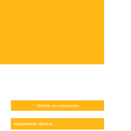
 hidráulico hda
Filtro de sucção
Filtro hda
ráulico hda
Filtro para unidade hidráulica
Lubrificantes
ribuidor de óleo lubrificante industrial
 óleo lubrificante
Lubrificantes industriais
Valor do óleo lubrificante
Solicite um orçamento
Assistencia técnica