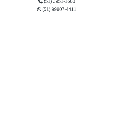
(51) 3951-1600
Reforma de cilindro hidráulico
(51) 99807-4411
Reparo cilindro hidráulico