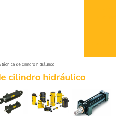
Filtro de óleo
Filtro hid
Dist
Fornecedor de
 técnica de cilindro hidráulico
e cilindro hidráulico