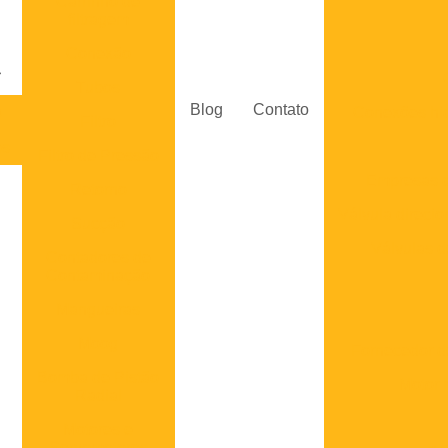
Carrinho de
filtragem
Conexão
Tubos
Blog
Contato
a
Conexões hid
Filtro
os
Filtro de Pressão
Empresas d
Retorno
Válvula direcio
Sucção
Válvulas d
Contadores de
Contaminação
Mangueiras
Moog
Fornecedor de
Bomba de Pistão
Motor 
Radial
Motores e
Servomotores