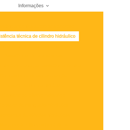
Informações
Assistencia técnica
istência técnica autorizada enerpac
stência técnica de cilindro hidráulico
ência técnica de equipamentos enerpac
Assistência técnica válvulas
hidráulica enerpac assistência técnica
Bombas hidráulicas manutenção
Conserto de bomba hidráulica
Conserto de cilindro hidráulico
Conserto de mangueira hidráulica
abricantes de válvulas hidráulicas
Manutenção cilindros hidráulicos