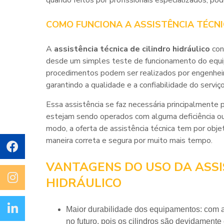
quando feitos por profissionais especializados, po
COMO FUNCIONA A ASSISTÊNCIA TÉCNI
A
assistência técnica de cilindro hidráulico
con
desde um simples teste de funcionamento do equ
procedimentos podem ser realizados por engenheiro
garantindo a qualidade e a confiabilidade do serviç
Essa assistência se faz necessária principalmente
estejam sendo operados com alguma deficiência 
modo, a oferta de assistência técnica tem por objet
maneira correta e segura por muito mais tempo.
VANTAGENS DO USO DA ASSI
HIDRÁULICO
Maior durabilidade dos equipamentos: com a manutenção preventiva, é possível reduzir os problemas
no futuro, pois os cilindros são devidamen