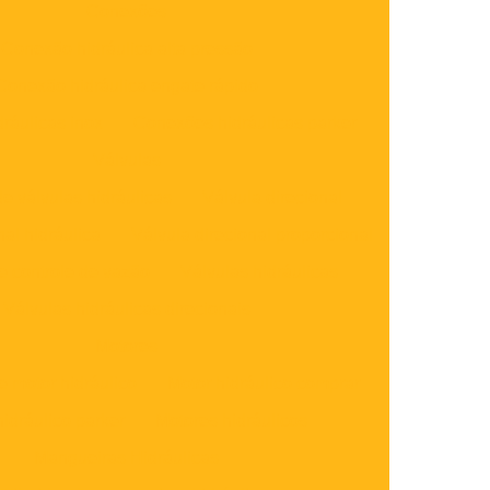
Conexões
Conexão hidráulica alta pressão
Conexão hidráulica engate rápido
ráulicas inox
Conexões hidráulicas parker
Válvulas
e válvulas hidráulicas
Válvula direcional
nal hidráulica
Válvula direcional proporcional
e controle de vazão
Válvulas hidráulicas
Válvulas hidráulicas direcionais
Motores
 motor hidráulico
Motor hidráulico comprar
hidráulico parker
Motores hidráulicos
Mangueiras Hidráulicas