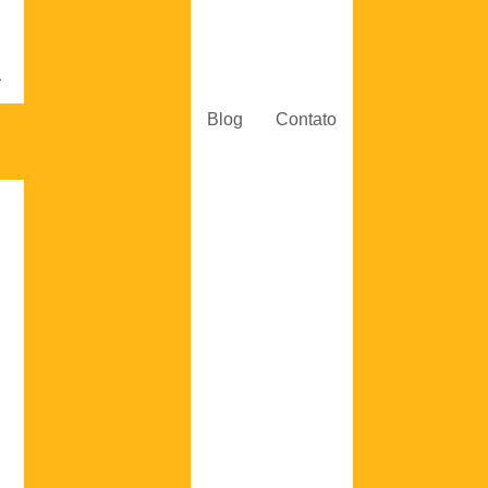
Carrinho de
filtragem
Conexão
Tubos
Blog
Contato
a
Conexões hid
Filtro
os
Filtro de Pressão
Empresas d
Retorno
Válvula direcio
Sucção
Válvulas d
Contadores de
Contaminação
Mangueiras
Moog
Fornecedor de
Bomba de Pistão
Motor 
Radial
Motores e
Servomotores