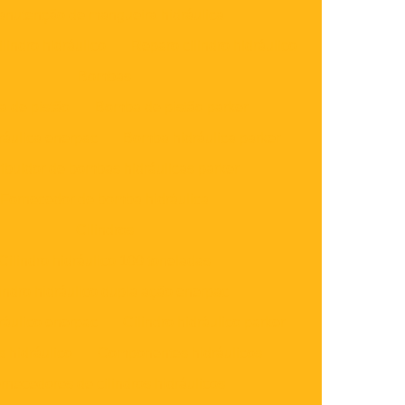
nutenção de mangueira hidráulica
lindro hidráulico
Reparo cilindro hidráulico
Bombas
 de pistão
Bomba de pistão parker
áulica enerpac
Bomba hidráulica parker
ribuidor de bombas hidráulicas parker
Fornecedor de bomba hidráulica
Cilindros
Cilindro hidráulico 100 toneladas
lindro hidráulico dupla ação enerpac
dráulico enerpac
Cilindro hidráulico parker
s hidráulico
Componentes hidráulicos
rnecedores de cilindros hidráulicos