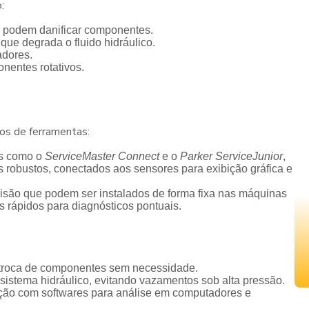
:
 podem danificar componentes.
ue degrada o fluido hidráulico.
adores.
entes rotativos.
pos de ferramentas:
s como o
ServiceMaster Connect
e o
Parker ServiceJunior
,
s robustos, conectados aos sensores para exibição gráfica e
isão que podem ser instalados de forma fixa nas máquinas
s rápidos para diagnósticos pontuais.
 troca de componentes sem necessidade.
istema hidráulico, evitando vazamentos sob alta pressão.
ção com softwares para análise em computadores e