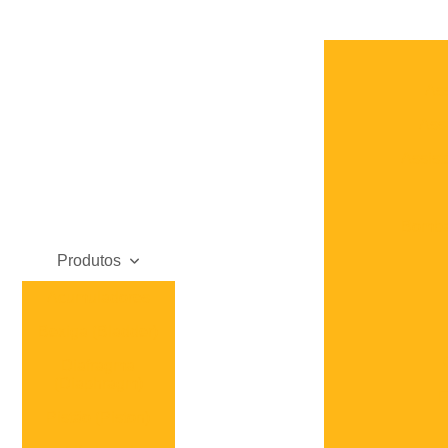
Ass
Assi
Assist
Bomba 
Produtos
Acumuladores
Bexiga (Bladder)
Diafragma
(Diaphragm)
F
Pistão (Piston)