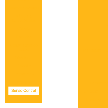
Di
Servoconversores
Fo
Válvula e
Servoválvulas
M
Válvula
Cartucho
Ma
Controladora de
vazão
Mangueira hid
Direcional
M
Pressão
Proporcional
Retenção
Fornecedo
Senso Control
Unidade hidrá
Senso Node
Unidade hidrá