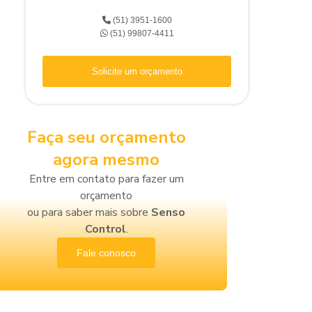
(51) 3951-1600
Mangueiras
(51) 99807-4411
Moog
Solicite um orçamento
Válvula
Faça seu orçamento
agora mesmo
Senso Control
Entre em contato para fazer um
orçamento
Senso Node
ou para saber mais sobre
Senso
Control
.
Fale conosco