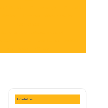
 hidráulico hda
Filtro de sucção
Filtro hda
ráulico hda
Filtro para unidade hidráulica
Lubrificantes
ribuidor de óleo lubrificante industrial
 óleo lubrificante
Lubrificantes industriais
Valor do óleo lubrificante
Produtos