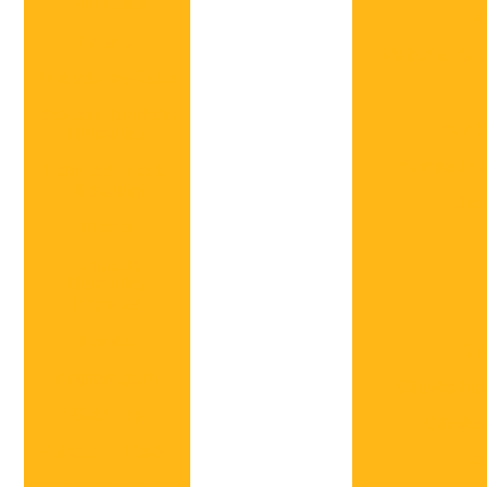
Alfa Laval
Ma
Decanter
Reforma de ci
Trocador de Calor
Blocos e Unidade
Bomba
Hidraulica
Bomba hidr
Fabricados pela
Hidrautini
Dist
Blocos
Unidade
Hidráulica
Especial
Bomba
Ci
Engrenagem
Cilindro hi
Gold cup
Cilindro
Palheta
Pistão
Fo