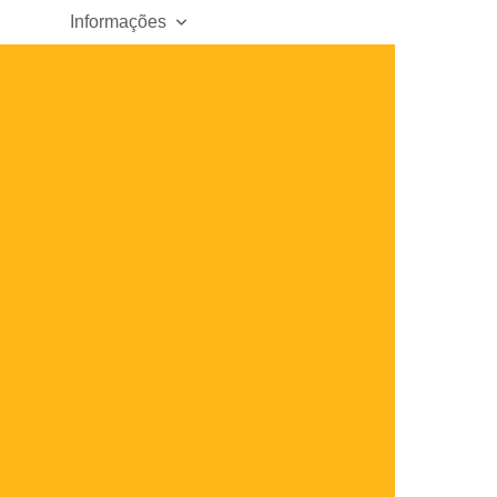
Informações
Assistencia técnica
istência técnica autorizada enerpac
stência técnica de cilindro hidráulico
ência técnica de equipamentos enerpac
Assistência técnica válvulas
hidráulica enerpac assistência técnica
Bombas hidráulicas manutenção
Conserto de bomba hidráulica
Conserto de cilindro hidráulico
Conserto de mangueira hidráulica
abricantes de válvulas hidráulicas
Manutenção cilindros hidráulicos