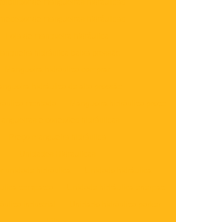
stribuidor de mangueiras hidráulicas
rnecedor de mangueiras hidráulicas
Loja de mangueira hidráulica
angueira hidráulica baixa pressão
Mangueira hidráulica comprar
ngueira hidráulica de alta pressão
ráulica montada
Mangueira hidráulica preço
angueiras e conexões hidráulicas
Preço mangueira hidráulica
Unidades Hidraulicas
r unidade hidráulica
Unidade hidráulica
ulica compacta
Unidade hidráulica enerpac
ulica industrial
Unidade hidráulica parker
Filtros