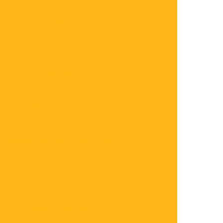
Conexões
Conexão hidráulica alta pressão
Conexão hidráulica engate rápido
ráulicas inox
Conexões hidráulicas parker
Válvulas
e válvulas hidráulicas
Válvula direcional
nal hidráulica
Válvula direcional proporcional
e controle de vazão
Válvulas hidráulicas
Válvulas hidráulicas direcionais
Motores
 motor hidráulico
Motor hidráulico comprar
hidráulico parker
Motores hidráulicos
Mangueiras Hidráulicas