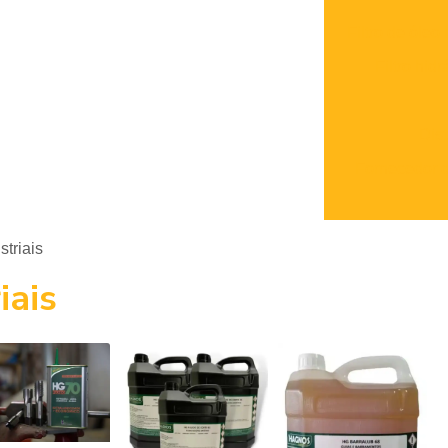
Filtro de óleo
Filtro hid
Dist
Fornecedor de
striais
iais