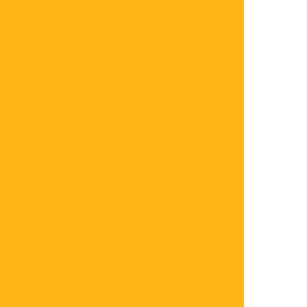
nutenção de mangueira hidráulica
lindro hidráulico
Reparo cilindro hidráulico
Bombas
 de pistão
Bomba de pistão parker
áulica enerpac
Bomba hidráulica parker
ribuidor de bombas hidráulicas parker
Fornecedor de bomba hidráulica
Cilindros
Cilindro hidráulico 100 toneladas
lindro hidráulico dupla ação enerpac
dráulico enerpac
Cilindro hidráulico parker
s hidráulico
Componentes hidráulicos
rnecedores de cilindros hidráulicos