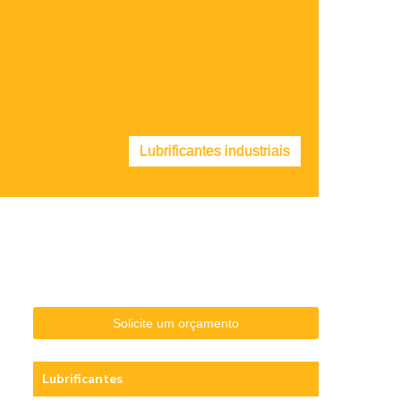
 hidráulico hda
Filtro de sucção
Filtro hda
ráulico hda
Filtro para unidade hidráulica
Lubrificantes
ribuidor de óleo lubrificante industrial
 óleo lubrificante
Lubrificantes industriais
Valor do óleo lubrificante
Solicite um orçamento
Lubrificantes