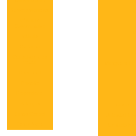
Di
Servoconversores
Fo
Válvula e
Servoválvulas
M
Válvula
Cartucho
Ma
Controladora de
vazão
Mangueira hid
Direcional
M
Pressão
Proporcional
Retenção
Fornecedo
Senso Control
Unidade hidrá
Senso Node
Unidade hidrá