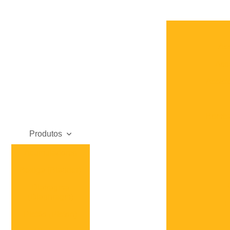
Ass
Assi
Assist
Bomba 
Produtos
Acumuladores
Bexiga (Bladder)
Diafragma
(Diaphragm)
F
Pistão (Piston)