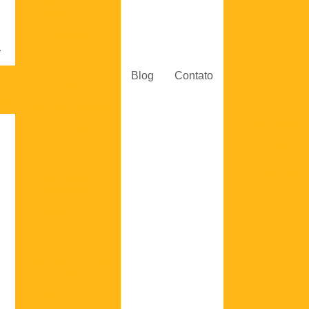
Carrinho de
filtragem
Conexão
Tubos
Blog
Contato
a
Conexões hid
Filtro
os
Filtro de Pressão
Empresas d
Retorno
Válvula direcio
Sucção
Válvulas d
Contadores de
Contaminação
Mangueiras
Moog
Fornecedor de
Bomba de Pistão
Motor 
Radial
Motores e
Servomotores