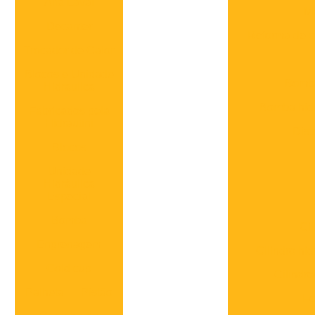
Alfa Laval
Ma
Decanter
Reforma de ci
Trocador de Calor
Blocos e Unidade
Bomba
Hidraulica
Bomba hidr
Fabricados pela
Hidrautini
Dist
Blocos
Unidade
Hidráulica
Especial
Bomba
Ci
Engrenagem
Cilindro hi
Gold cup
Cilindro
Palheta
Pistão
Fo